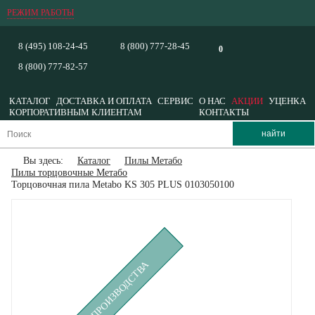
РЕЖИМ РАБОТЫ
8 (495) 108-24-45
8 (800) 777-28-45
0
8 (800) 777-82-57
КАТАЛОГ
ДОСТАВКА И ОПЛАТА
СЕРВИС
О НАС
АКЦИИ
УЦЕНКА
КОРПОРАТИВНЫМ КЛИЕНТАМ
КОНТАКТЫ
Вы здесь:
Каталог
Пилы Метабо
Пилы торцовочные Метабо
Торцовочная пила Metabo KS 305 PLUS 0103050100
СНЯТ С ПРОИЗВОДСТВА