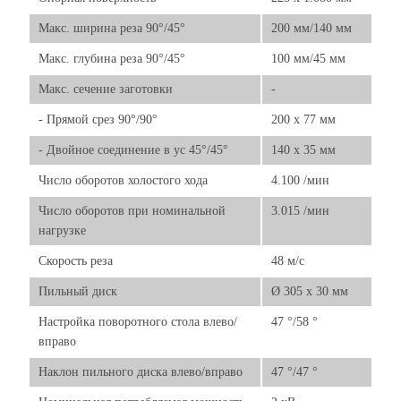
Макс. ширина реза 90°/45°
200 мм/140 мм
Макс. глубина реза 90°/45°
100 мм/45 мм
Макс. сечение заготовки
-
- Прямой срез 90°/90°
200 x 77 мм
- Двойное соединение в ус 45°/45°
140 x 35 мм
Число оборотов холостого хода
4.100 /мин
Число оборотов при номинальной
3.015 /мин
нагрузке
Скорость реза
48 м/с
Пильный диск
Ø 305 x 30 мм
Настройка поворотного стола влево/
47 °/58 °
вправо
Наклон пильного диска влево/вправо
47 °/47 °