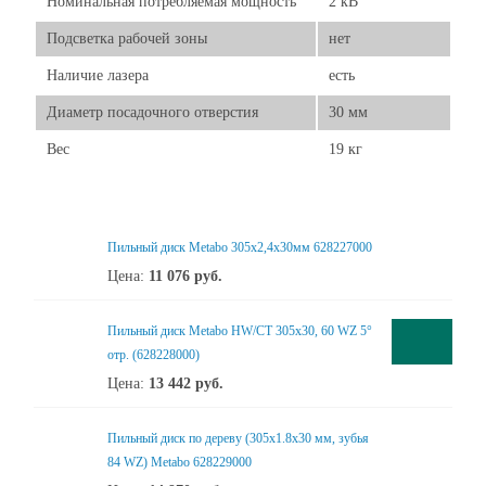
Номинальная потребляемая мощность
2 кВ
Подсветка рабочей зоны
нет
Наличие лазера
есть
Диаметр посадочного отверстия
30 мм
Вес
19 кг
Пильный диск Metabo 305x2,4х30мм 628227000
Цена:
11 076
руб.
Пильный диск Metabo HW/CT 305x30, 60 WZ 5°
отр. (628228000)
Цена:
13 442
руб.
Пильный диск по дереву (305x1.8х30 мм, зубья
84 WZ) Metabo 628229000