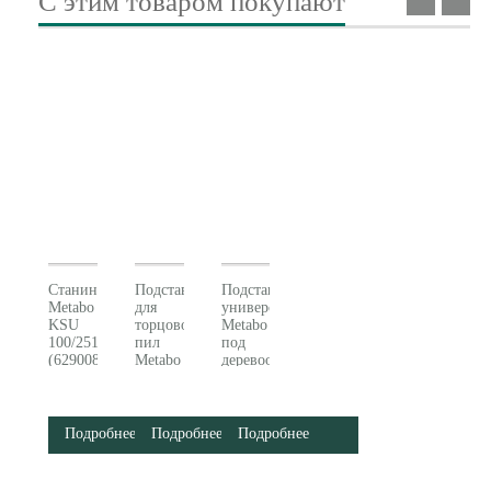
С этим товаром покупают
Станина
Подставка
Подставка
Metabo
для
универсальная
KSU
торцовочных
Metabo
100/251/401
пил
под
(629008000)
Metabo
деревообработку
KSU
631317000
251
629005000
Подробнее
Подробнее
Подробнее