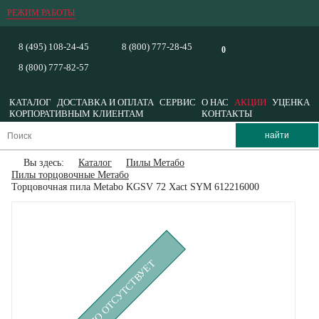
РЕЖИМ РАБОТЫ
8 (495) 108-24-45
8 (800) 777-28-45
0
8 (800) 777-82-57
КАТАЛОГ
ДОСТАВКА И ОПЛАТА
СЕРВИС
О НАС
АКЦИИ
УЦЕНКА
КОРПОРАТИВНЫМ КЛИЕНТАМ
КОНТАКТЫ
Вы здесь:
Каталог
Пилы Метабо
Пилы торцовочные Метабо
Торцовочная пила Metabo KGSV 72 Xact SYM 612216000
ВРЕМЕННО ОТСУТСТВУЕТ