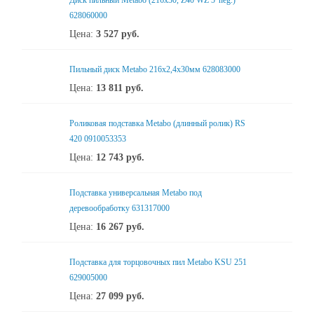
Диск пильный Metabo (216x30, Z40 WZ 5°neg.)
628060000
Цена:
3 527
руб.
Пильный диск Metabo 216x2,4x30мм 628083000
Цена:
13 811
руб.
Роликовая подставка Metabo (длинный ролик) RS
420 0910053353
Цена:
12 743
руб.
Подставка универсальная Metabo под
деревообработку 631317000
Цена:
16 267
руб.
Подставка для торцовочных пил Metabo KSU 251
629005000
Цена:
27 099
руб.