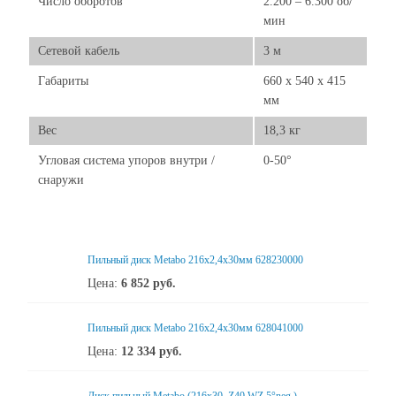
Число оборотов
2.200 – 6.300 об/
мин
Сетевой кабель
3 м
Габариты
660 x 540 x 415
мм
Вес
18,3 кг
Угловая система упоров внутри /
0-50°
снаружи
Пильный диск Metabo 216x2,4х30мм 628230000
Цена:
6 852
руб.
Пильный диск Metabo 216x2,4х30мм 628041000
Цена:
12 334
руб.