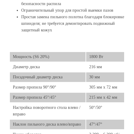
безопасности распила
Ограничительный упор для простой выемки пазов
Простая замена пильного полотна благодаря блокировке
шпинделя; не требуется демонтировать подвижный
защитный кожух
Мощность (S6 20%)
1800 Вт
Диаметр диска
216 мм
Посадочный диаметр диска
30 мм
Размер пропила 90°/90°
305 мм x 72 мм
Размер пропила 45°/45°
215 мм x 42 мм
Настройка поворотного стола влево /
50°/50°
вправо
Наклон пильного диска влево/вправо
47°/47°