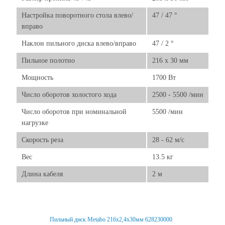
Настройка поворотного стола влево/
47 / 47 °
вправо
Наклон пильного диска влево/вправо
47 / 2 °
Пильное полотно
216 x 30 мм
Мощность
1700 Вт
Число оборотов холостого хода
2500 - 5500 /мин
Число оборотов при номинальной
5500 /мин
нагрузке
Скорость реза
28 - 62 м/с
Вес
13.5 кг
Длина кабеля
2 м
Пильный диск Metabo 216x2,4х30мм 628230000