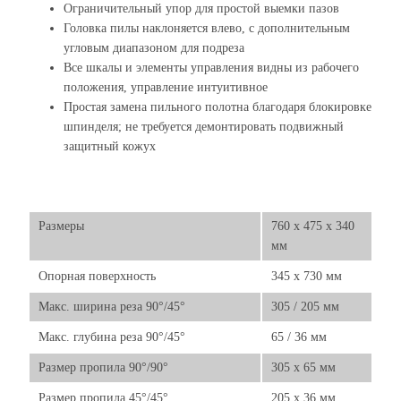
Ограничительный упор для простой выемки пазов
Головка пилы наклоняется влево, с дополнительным
угловым диапазоном для подреза
Все шкалы и элементы управления видны из рабочего
положения, управление интуитивное
Простая замена пильного полотна благодаря блокировке
шпинделя; не требуется демонтировать подвижный
защитный кожух
Размеры
760 x 475 x 340
мм
Опорная поверхность
345 x 730 мм
Макс. ширина реза 90°/45°
305 / 205 мм
Макс. глубина реза 90°/45°
65 / 36 мм
Размер пропила 90°/90°
305 x 65 мм
Размер пропила 45°/45°
205 x 36 мм