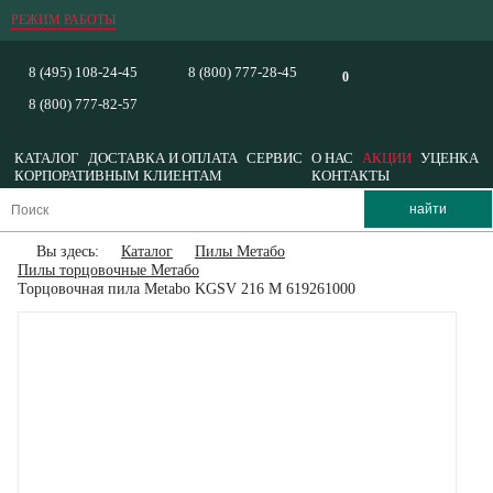
РЕЖИМ РАБОТЫ
8 (495) 108-24-45
8 (800) 777-28-45
0
8 (800) 777-82-57
КАТАЛОГ
ДОСТАВКА И ОПЛАТА
СЕРВИС
О НАС
АКЦИИ
УЦЕНКА
КОРПОРАТИВНЫМ КЛИЕНТАМ
КОНТАКТЫ
Вы здесь:
Каталог
Пилы Метабо
Пилы торцовочные Метабо
Торцовочная пила Metabo KGSV 216 M 619261000