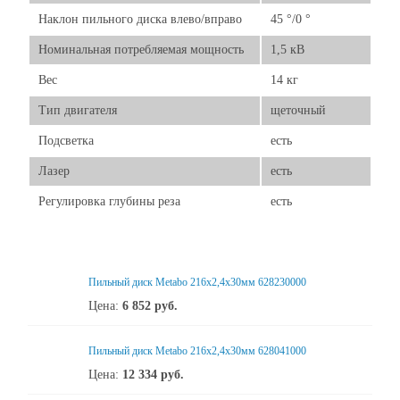
Наклон пильного диска влево/вправо
45 °/0 °
Номинальная потребляемая мощность
1,5 кВ
Вес
14 кг
Тип двигателя
щеточный
Подсветка
есть
Лазер
есть
Регулировка глубины реза
есть
Пильный диск Metabo 216x2,4х30мм 628230000
Цена:
6 852
руб.
Пильный диск Metabo 216x2,4х30мм 628041000
Цена:
12 334
руб.