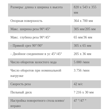
Размеры: длина х ширина х высота
820 x 543 x 355
мм
Опорная поверхность
364 x 700 мм
Макс. ширина реза 90°/45°
305 мм/205 мм
Макс. глубина реза 90°/45°
65 мм/36 мм
- Прямой срез 90°/90°
305 x 65 мм
- Двойное соединение в ус 45°/45°
205 x 36 мм
Число оборотов холостого хода
5.000 /мин
Число оборотов при номинальной
3.756 /мин
нагрузке
Скорость реза
42 м/с
Пильный диск
? 216 x 30 мм
Настройка поворотного стола влево/
47 °/47 °
вправо