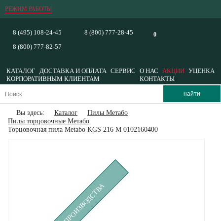
РЕЖИМ РАБОТЫ
8 (495) 108-24-45
8 (800) 777-28-45
0
8 (800) 777-82-57
КАТАЛОГ
ДОСТАВКА И ОПЛАТА
СЕРВИС
О НАС
АКЦИИ
УЦЕНКА
КОРПОРАТИВНЫМ КЛИЕНТАМ
КОНТАКТЫ
Вы здесь:
Каталог
Пилы Метабо
Пилы торцовочные Метабо
Торцовочная пила Metabo KGS 216 M 0102160400
СНЯТ С ПРОИЗВОДСТВА