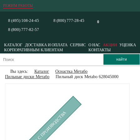
РЕЖИМ РАБОТЫ
8 (495) 108-24-45
8 (800) 777-28-45
0
8 (800) 777-82-57
КАТАЛОГ
ДОСТАВКА И ОПЛАТА
СЕРВИС
О НАС
АКЦИИ
УЦЕНКА
КОРПОРАТИВНЫМ КЛИЕНТАМ
КОНТАКТЫ
Вы здесь:
Каталог
Оснастка Метабо
Пильные диски Метабо
Пильный диск Metabo 628045000
СНЯТ С ПРОИЗВОДСТВА