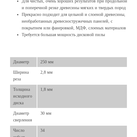
Для чистых, очень хороших результатов при продольной
и поперечной резке древесины мягких и твердых пород
Прекрасно подходит для цельной и слоеной древесины,
необработанных древесностружечных панелей, с
покрытием или фанеровкой, МДФ, слоеных материалов
Требуется большая мощность дисковой пилы
Диаметр
250 мм
Ширина
2,8 мм
реза
Толщина
1,8 мм
исходного
диска
Диаметр
30 мм
сверления
Число
34