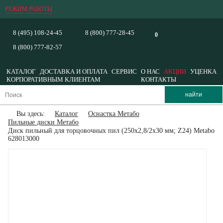
РЕЖИМ РАБОТЫ
8 (495) 108-24-45
8 (800) 777-28-45
0
8 (800) 777-82-57
КАТАЛОГ
ДОСТАВКА И ОПЛАТА
СЕРВИС
О НАС
АКЦИИ
УЦЕНКА
КОРПОРАТИВНЫМ КЛИЕНТАМ
КОНТАКТЫ
Вы здесь:
Каталог
Оснастка Метабо
Пильные диски Метабо
Диск пильный для торцовочных пил (250х2,8/2х30 мм; Z24) Metabo
628013000