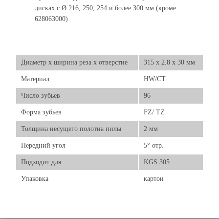
дисках с Ø 216, 250, 254 и более 300 мм (кроме
628063000)
Диаметр х ширина реза х отверстие
315 x 2.8 x 30 мм
Материал
HW/CT
Число зубьев
96
Форма зубьев
FZ/ TZ
Толщина несущего полотна пилы
2 мм
Передний угол
5° отр.
Подходит для
KGS 305
Упаковка
картон