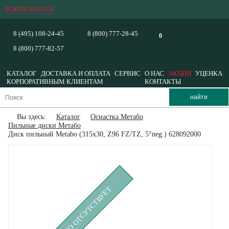
РЕЖИМ РАБОТЫ
8 (495) 108-24-45
8 (800) 777-28-45
0
8 (800) 777-82-57
КАТАЛОГ
ДОСТАВКА И ОПЛАТА
СЕРВИС
О НАС
АКЦИИ
УЦЕНКА
КОРПОРАТИВНЫМ КЛИЕНТАМ
КОНТАКТЫ
Вы здесь:
Каталог
Оснастка Метабо
Пильные диски Метабо
Диск пильный Metabo (315x30, Z96 FZ/TZ, 5°neg.) 628092000
ВРЕМЕННО ОТСУТСТВУЕТ