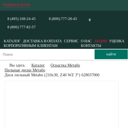
РЕЖИМ РАБОТЫ
8 (495) 108-24-45
8 (800) 777-28-45
0
8 (800) 777-82-57
КАТАЛОГ
ДОСТАВКА И ОПЛАТА
СЕРВИС
О НАС
АКЦИИ
УЦЕНКА
КОРПОРАТИВНЫМ КЛИЕНТАМ
КОНТАКТЫ
Вы здесь:
Каталог
Оснастка Метабо
Пильные диски Метабо
Диск пильный Metabo (210x30, Z40 WZ 3°) 628037000