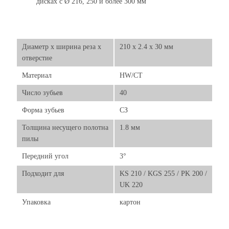
дисках с Ø 216, 250 и более 300 мм
Диаметр х ширина реза х
210 x 2.4 x 30 мм
отверстие
Материал
HW/CT
Число зубьев
40
Форма зубьев
СЗ
Толщина несущего полотна
1.8 мм
пилы
Передний угол
3°
Подходит для
KS 210 / KGS 255 / PK 200 /
UK 220
Упаковка
картон