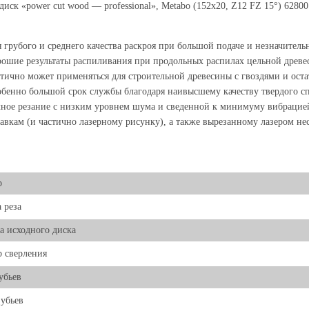
иск «power cut wood — professional», Metabo (152x20, Z12 FZ 15°) 6280
 грубого и среднего качества раскроя при большой подаче и незначите
ошие результаты распиливания при продольных распилах цельной древ
тично может применяться для строительной древесины с гвоздями и оста
бенно большой срок службы благодаря наивысшему качеству твердого 
ное резание с низким уровнем шума и сведенной к минимуму вибрацие
авкам (и частично лазерному рисунку), а также вырезанному лазером н
р
 реза
 исходного диска
 сверления
убьев
убьев