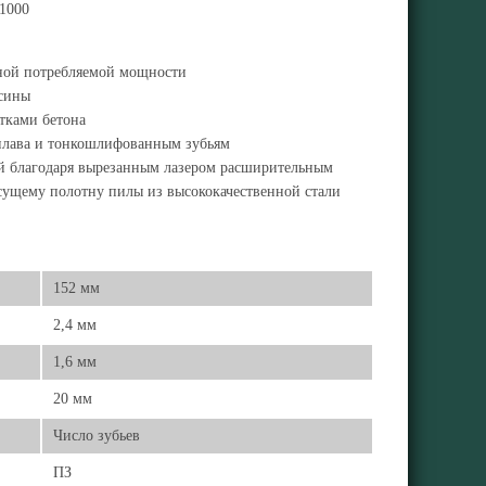
01000
льной потребляемой мощности
есины
тками бетона
сплава и тонкошлифованным зубьям
й благодаря вырезанным лазером расширительным
есущему полотну пилы из высококачественной стали
152 мм
2,4 мм
1,6 мм
20 мм
Число зубьев
ПЗ