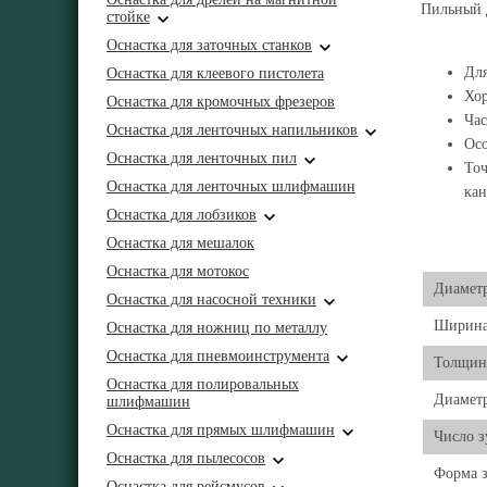
Пильный д
стойке
Оснастка для заточных станков
Для
Оснастка для клеевого пистолета
Хор
Оснастка для кромочных фрезеров
Час
Оснастка для ленточных напильников
Осо
Оснастка для ленточных пил
Точ
Оснастка для ленточных шлифмашин
кан
Оснастка для лобзиков
Оснастка для мешалок
Оснастка для мотокос
Диамет
Оснастка для насосной техники
Ширина
Оснастка для ножниц по металлу
Оснастка для пневмоинструмента
Толщина
Оснастка для полировальных
Диаметр
шлифмашин
Оснастка для прямых шлифмашин
Число з
Оснастка для пылесосов
Форма з
Оснастка для рейсмусов