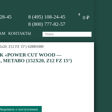
0
-28-45
8 (495) 108-24-45
0 ₽
8 (800) 777-82-57
АМ
КОНТАКТЫ
2x20, Z12 FZ 15°) 628001000
К «POWER CUT WOOD —
METABO (152X20, Z12 FZ 15°)
Уведомить о поступлении