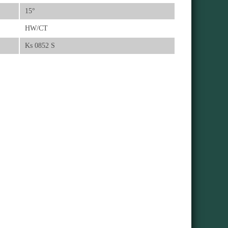
15°
HW/CT
Ks 0852 S