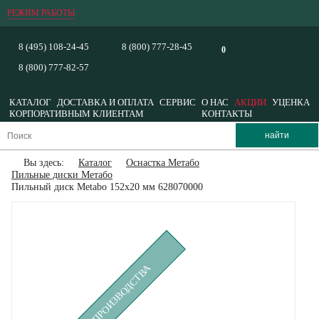
РЕЖИМ РАБОТЫ
8 (495) 108-24-45
8 (800) 777-28-45
0
8 (800) 777-82-57
КАТАЛОГ
ДОСТАВКА И ОПЛАТА
СЕРВИС
О НАС
АКЦИИ
УЦЕНКА
КОРПОРАТИВНЫМ КЛИЕНТАМ
КОНТАКТЫ
Вы здесь:
Каталог
Оснастка Метабо
Пильные диски Метабо
Пильный диск Metabo 152х20 мм 628070000
СНЯТ С ПРОИЗВОДСТВА