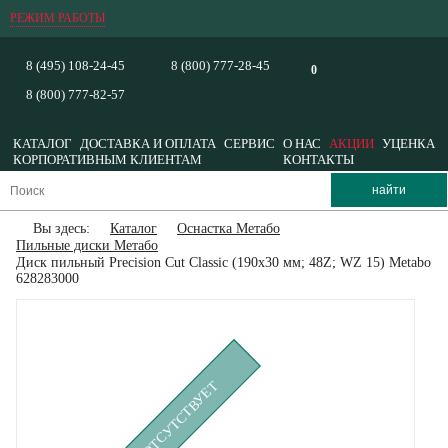
РЕЖИМ РАБОТЫ
8 (495) 108-24-45
8 (800) 777-28-45
0
8 (800) 777-82-57
КАТАЛОГ
ДОСТАВКА И ОПЛАТА
СЕРВИС
О НАС
АКЦИИ
УЦЕНКА
КОРПОРАТИВНЫМ КЛИЕНТАМ
КОНТАКТЫ
Вы здесь:
Каталог
Оснастка Метабо
Пильные диски Метабо
Диск пильный Precision Cut Classic (190x30 мм; 48Z; WZ 15) Metabo
628283000
ВРЕМЕННО ОТСУТСТВУЕТ