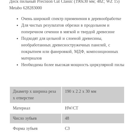
Диск пильный Precision Cut Classic (190x30 мм; 48Z; WZ 15)
Metabo 628283000
Очень широкий спектр применения в деревообработке
Для чистых результатов обрезки в продольном и
поперечном сечении в мягкой и твердой древесине
Подходят для цельной и слоеной древесины,
необработанных древесностружечных панелей, с
покрытием или фанеровкой, МДФ, композиционных
материалов
Необходима более высокая мощность циркулярной пилы
Диаметр х ширина реза
190 x 2.2 x 30 мм
х отверстие
Материал
HW/CT
Число зубьев
48
Форма зубьев
СЗ