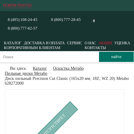
РЕЖИМ РАБОТЫ
8 (495) 108-24-45
8 (800) 777-28-45
0
8 (800) 777-82-57
КАТАЛОГ
ДОСТАВКА И ОПЛАТА
СЕРВИС
О НАС
АКЦИИ
УЦЕНКА
КОРПОРАТИВНЫМ КЛИЕНТАМ
КОНТАКТЫ
Вы здесь:
Каталог
Оснастка Метабо
Пильные диски Метабо
Диск пильный Precision Cut Classic (165x20 мм; 18Z; WZ 20) Metabo
628272000
ВРЕМЕННО ОТСУТСТВУЕТ