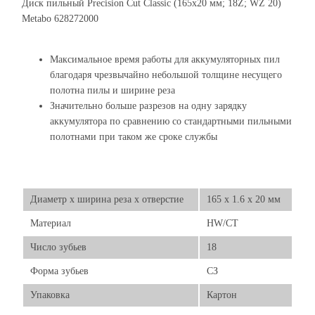
Диск пильный Precision Cut Classic (165x20 мм; 18Z; WZ 20)
Metabo 628272000
Максимальное время работы для аккумуляторных пил
благодаря чрезвычайно небольшой толщине несущего
полотна пилы и ширине реза
Значительно больше разрезов на одну зарядку
аккумулятора по сравнению со стандартными пильными
полотнами при таком же сроке службы
Диаметр х ширина реза х отверстие
165 x 1.6 x 20 мм
Материал
HW/CT
Число зубьев
18
Форма зубьев
СЗ
Упаковка
Картон