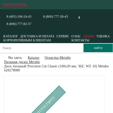
РЕЖИМ РАБОТЫ
8 (495) 108-24-45
8 (800) 777-28-45
0
8 (800) 777-82-57
КАТАЛОГ
ДОСТАВКА И ОПЛАТА
СЕРВИС
О НАС
АКЦИИ
УЦЕНКА
КОРПОРАТИВНЫМ КЛИЕНТАМ
КОНТАКТЫ
Вы здесь:
Каталог
Оснастка Метабо
Пильные диски Метабо
Диск пильный Precision Cut Classic (160x20 мм; 36Z; WZ 10) Metabo
628278000
ВРЕМЕННО ОТСУТСТВУЕТ