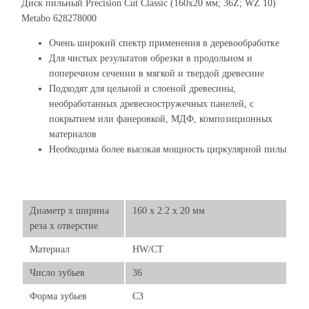
Диск пильный Precision Cut Classic (160x20 мм; 36Z; WZ 10)
Metabo 628278000
Очень широкий спектр применения в деревообработке
Для чистых результатов обрезки в продольном и
поперечном сечении в мягкой и твердой древесине
Подходят для цельной и слоеной древесины,
необработанных древесностружечных панелей, с
покрытием или фанеровкой, МДФ, композиционных
материалов
Необходима более высокая мощность циркулярной пилы
Диаметр х ширина
160 x 2.2 x 20 мм
реза х отверстие
Материал
HW/CT
Число зубьев
36
Форма зубьев
СЗ