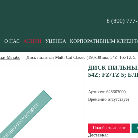
8 (800) 777
С
О НАС
АКЦИИ
УЦЕНКА
КОРПОРАТИВНЫМ КЛИЕНТ
ски Метабо
Диск пильный Multi Cut Classic (190x30 мм; 54Z; FZ/TZ 5;
ДИСК ПИЛЬНЫЙ 
54Z; FZ/TZ 5; Б
Артикул:
628663000
Временно отсутствует
РЕМЕННО ОТСУТСТВУЕТ
Подобрать аналог
Доставка: