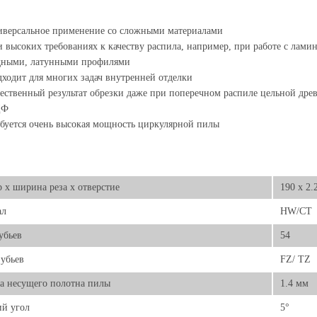
версальное применение со сложными материалами
 высоких требованиях к качеству распила, например, при работе с ла
дными, латунными профилями
ходит для многих задач внутренней отделки
ественный результат обрезки даже при поперечном распиле цельной дре
ДФ
буется очень высокая мощность циркулярной пилы
 х ширина реза х отверстие
190 x 2.
ал
HW/CT
убьев
54
убьев
FZ/ TZ
а несущего полотна пилы
1.4 мм
й угол
5°