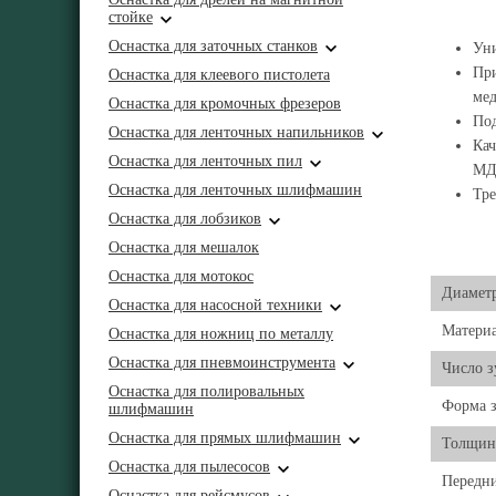
стойке
Оснастка для заточных станков
Уни
При
Оснастка для клеевого пистолета
ме
Оснастка для кромочных фрезеров
Под
Оснастка для ленточных напильников
Кач
Оснастка для ленточных пил
М
Оснастка для ленточных шлифмашин
Тре
Оснастка для лобзиков
Оснастка для мешалок
Оснастка для мотокос
Диаметр
Оснастка для насосной техники
Матери
Оснастка для ножниц по металлу
Оснастка для пневмоинструмента
Число з
Оснастка для полировальных
Форма з
шлифмашин
Оснастка для прямых шлифмашин
Толщин
Оснастка для пылесосов
Передни
Оснастка для рейсмусов