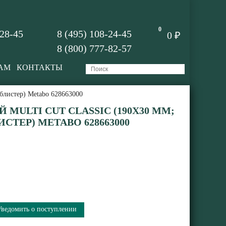
0
-28-45
8 (495) 108-24-45
0 ₽
8 (800) 777-82-57
АМ
КОНТАКТЫ
 блистер) Metabo 628663000
MULTI CUT CLASSIC (190X30 ММ;
ЛИСТЕР) METABO 628663000
Уведомить о поступлении