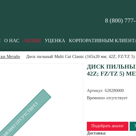
8 (800) 777
С
О НАС
АКЦИИ
УЦЕНКА
КОРПОРАТИВНЫМ КЛИЕНТ
ски Метабо
Диск пильный Multi Cut Classic (165x20 мм; 42Z; FZ/TZ 5)
ДИСК ПИЛЬНЫЙ 
42Z; FZ/TZ 5) M
Артикул:
628280000
Временно отсутствует
РЕМЕННО ОТСУТСТВУЕТ
Подобрать аналог
Доставка: