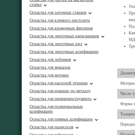
стойке
Уни
Оснастка для заточных станков
При
ме
Оснастка для клеевого пистолета
Под
Оснастка для кромочных фрезеров
Кач
Оснастка для ленточных напильников
М
Оснастка для ленточных пил
Тре
Оснастка для ленточных шлифмашин
Оснастка для лобзиков
Оснастка для мешалок
Диаметр
Оснастка для мотокос
Оснастка для насосной техники
Матери
Оснастка для ножниц по металлу
Число з
Оснастка для пневмоинструмента
Форма з
Оснастка для полировальных
шлифмашин
Толщин
Оснастка для прямых шлифмашин
Передни
Оснастка для пылесосов
Подходи
Оснастка для рейсмусов