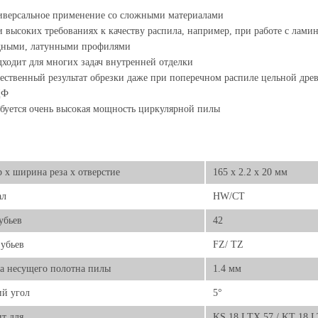
версальное применение со сложными материалами
 высоких требованиях к качеству распила, например, при работе с ла
дными, латунными профилями
ходит для многих задач внутренней отделки
ественный результат обрезки даже при поперечном распиле цельной дре
ДФ
буется очень высокая мощность циркулярной пилы
 х ширина реза х отверстие
165 x 2.2 x 20 мм
ал
HW/CT
убьев
42
убьев
FZ/ TZ
а несущего полотна пилы
1.4 мм
й угол
5°
т для
KS 18 LTX 57 / KT 18 