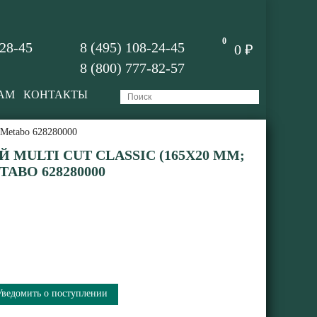
0
-28-45
8 (495) 108-24-45
0 ₽
8 (800) 777-82-57
АМ
КОНТАКТЫ
 Metabo 628280000
MULTI CUT CLASSIC (165X20 ММ;
ETABO 628280000
Уведомить о поступлении