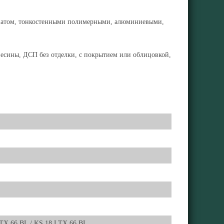
минатом, тонкостенными полимерными, алюминиевыми,
весины, ДСП без отделки, с покрытием или облицовкой,
LTX 66 BL / KS 18 LTX 66 BL