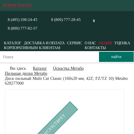
РЕЖИМ РАБОТЫ
8 (495) 108-24-45
8 (800) 777-28-45
0
8 (800) 777-82-57
КАТАЛОГ
ДОСТАВКА И ОПЛАТА
СЕРВИС
О НАС
АКЦИИ
УЦЕНКА
КОРПОРАТИВНЫМ КЛИЕНТАМ
КОНТАКТЫ
Вы здесь:
Каталог
Оснастка Метабо
Пильные диски Метабо
Диск пильный Multi Cut Classic (160x20 мм; 42Z; FZ/TZ 10) Metabo
628277000
ВРЕМЕННО ОТСУТСТВУЕТ