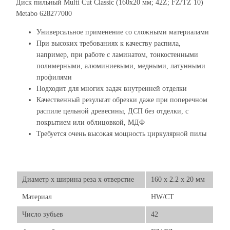
Диск пильный Multi Cut Classic (160x20 мм; 42Z; FZ/TZ 10)
Metabo 628277000
Универсальное применение со сложными материалами
При высоких требованиях к качеству распила,
например, при работе с ламинатом, тонкостенными
полимерными, алюминиевыми, медными, латунными
профилями
Подходит для многих задач внутренней отделки
Качественный результат обрезки даже при поперечном
распиле цельной древесины, ДСП без отделки, с
покрытием или облицовкой, МДФ
Требуется очень высокая мощность циркулярной пилы
Диаметр х ширина реза х отверстие
160 x 2.2 x 20 мм
Материал
HW/CT
Число зубьев
42