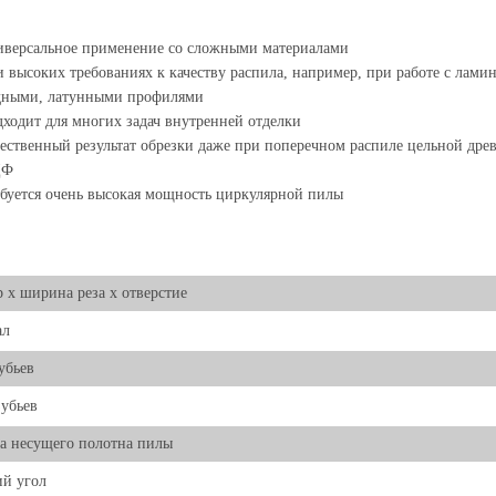
версальное применение со сложными материалами
 высоких требованиях к качеству распила, например, при работе с ла
дными, латунными профилями
ходит для многих задач внутренней отделки
ественный результат обрезки даже при поперечном распиле цельной дре
ДФ
буется очень высокая мощность циркулярной пилы
 х ширина реза х отверстие
ал
убьев
убьев
а несущего полотна пилы
й угол