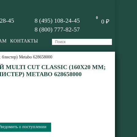
0
-28-45
8 (495) 108-24-45
0 ₽
8 (800) 777-82-57
АМ
КОНТАКТЫ
; блистер) Metabo 628658000
MULTI CUT CLASSIC (160X20 ММ;
БЛИСТЕР) METABO 628658000
Уведомить о поступлении