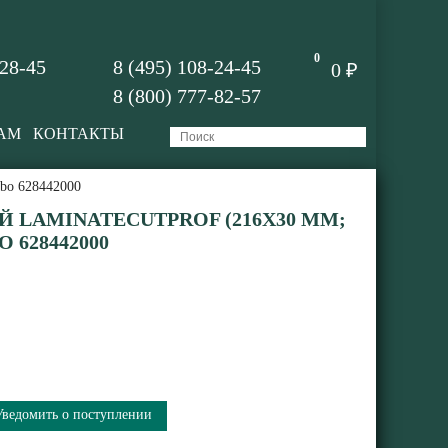
0
-28-45
8 (495) 108-24-45
0 ₽
8 (800) 777-82-57
АМ
КОНТАКТЫ
abo 628442000
 LAMINATECUTPROF (216X30 ММ;
O 628442000
Уведомить о поступлении