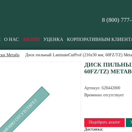
8 (800) 777
С
О НАС
АКЦИИ
УЦЕНКА
КОРПОРАТИВНЫМ КЛИЕНТ
ски Метабо
Диск пильный LaminateCutProf (216x30 мм; 60FZ/TZ) Met
ДИСК ПИЛЬНЫЙ
60FZ/TZ) METAB
Артикул:
628442000
Временно отсутствует
РЕМЕННО ОТСУТСТВУЕТ
Подобрать аналог
Доставка: