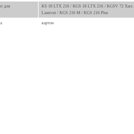
т для
KS 18 LTX 216 / KGS 18 LTX 216 / KGSV 72 Xact
Lasercut / KGS 216 M / KGS 216 Plus
а
картон