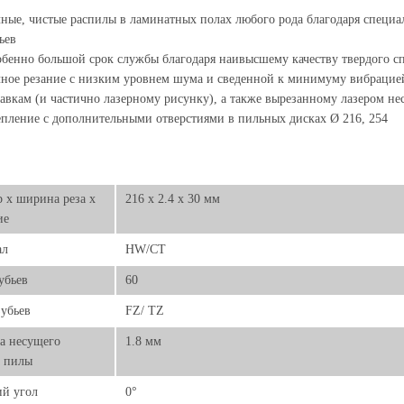
ные, чистые распилы в ламинатных полах любого рода благодаря специа
ьев
бенно большой срок службы благодаря наивысшему качеству твердого 
ное резание с низким уровнем шума и сведенной к минимуму вибрацие
авкам (и частично лазерному рисунку), а также вырезанному лазером н
пление с дополнительными отверстиями в пильных дисках Ø 216, 254
 х ширина реза х
216 x 2.4 x 30 мм
ие
ал
HW/CT
убьев
60
убьев
FZ/ TZ
а несущего
1.8 мм
а пилы
й угол
0°