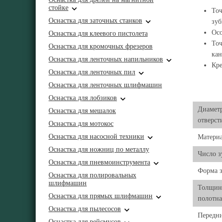
стойке
Точ
Оснастка для заточных станков
зуб
Осо
Оснастка для клеевого пистолета
Точ
Оснастка для кромочных фрезеров
кан
Оснастка для ленточных напильников
Кре
Оснастка для ленточных пил
Оснастка для ленточных шлифмашин
Оснастка для лобзиков
Диаметр
Оснастка для мешалок
отверст
Оснастка для мотокос
Оснастка для насосной техники
Матери
Оснастка для ножниц по металлу
Число з
Оснастка для пневмоинструмента
Форма з
Оснастка для полировальных
шлифмашин
Толщин
Оснастка для прямых шлифмашин
полотн
Оснастка для пылесосов
Передни
Оснастка для рейсмусов