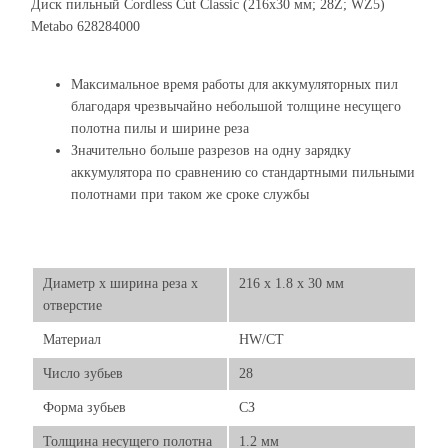
Диск пильный Cordless Cut Classic (216x30 мм; 28Z; WZ5)
Metabo 628284000
Максимальное время работы для аккумуляторных пил
благодаря чрезвычайно небольшой толщине несущего
полотна пилы и ширине реза
Значительно больше разрезов на одну зарядку
аккумулятора по сравнению со стандартными пильными
полотнами при таком же сроке службы
Диаметр х ширина реза х
216 x 1.8 x 30 мм
отверстие
Материал
HW/CT
Число зубьев
28
Форма зубьев
СЗ
Толщина несущего полотна
1.2 мм