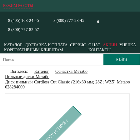
РЕЖИМ РАБОТЫ
8 (495) 108-24-45
8 (800) 777-28-45
0
8 (800) 777-82-57
КАТАЛОГ
ДОСТАВКА И ОПЛАТА
СЕРВИС
О НАС
АКЦИИ
УЦЕНКА
КОРПОРАТИВНЫМ КЛИЕНТАМ
КОНТАКТЫ
Вы здесь:
Каталог
Оснастка Метабо
Пильные диски Метабо
Диск пильный Cordless Cut Classic (216x30 мм; 28Z; WZ5) Metabo
628284000
ВРЕМЕННО ОТСУТСТВУЕТ