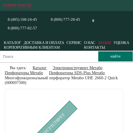
РЕЖИМ РАБОТЫ
8 (495) 108-24-45
8 (800) 777-28-45
0
8 (800) 777-82-57
КАТАЛОГ
ДОСТАВКА И ОПЛАТА
СЕРВИС
О НАС
АКЦИИ
УЦЕНКА
КОРПОРАТИВНЫМ КЛИЕНТАМ
КОНТАКТЫ
Вы здесь:
Каталог
Электроинструмент Метабо
Перфораторы Метабо
Перфораторы SDS-Plus Метабо
Многофункциональный перфоратор Metabo UHE 2660-2 Quick
(600697500)
ВРЕМЕННО ОТСУТСТВУЕТ