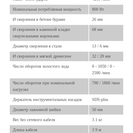
Номинальная потребляемая мощность
800 Вт
Ø сверления в бетоне бурами
26 мм
Ø сверления в каменной кладке
68 мм
сверлильными коронками
Диаметр сверления в стали
13 / 6 мм
Ø сверления в мягкой древесине
32 / 28 мм
Число оборотов холостого хода
0 - 1050 / 0 -
2500 /мин
Число оборотов при номинальной
790 / 1860 /мин
нагрузке
Держатель инструментальных насадок
SDS-plus
Диаметр зажимной шейки
50 мм
Вес без сетевого кабеля
3.1 кг
Длина кабеля
3.9 м