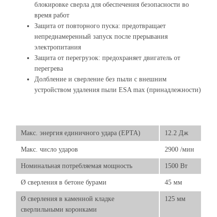
блокировке сверла для обеспечения безопасности во
время работ
Защита от повторного пуска: предотвращает
непреднамеренный запуск после прерывания
электропитания
Защита от перегрузок: предохраняет двигатель от
перегрева
Долбление и сверление без пыли с внешним
устройством удаления пыли ESA max (принадлежности)
Макс. энергия единичного удара (EPTA)
12.2 Дж
Макс. число ударов
2900 /мин
Номинальная потребляемая мощность
1500 Вт
Ø сверления в бетоне бурами
45 мм
Ø сверления в каменной кладке
125 мм
сверлильными коронками