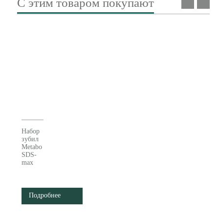
С этим товаром покупают
Набор
зубил
Metabo
SDS-
max
630488000
Подробнее