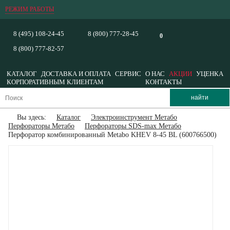
РЕЖИМ РАБОТЫ
8 (495) 108-24-45
8 (800) 777-28-45
0
8 (800) 777-82-57
КАТАЛОГ
ДОСТАВКА И ОПЛАТА
СЕРВИС
О НАС
АКЦИИ
УЦЕНКА
КОРПОРАТИВНЫМ КЛИЕНТАМ
КОНТАКТЫ
Вы здесь:
Каталог
Электроинструмент Метабо
Перфораторы Метабо
Перфораторы SDS-max Метабо
Перфоратор комбинированный Metabo KHEV 8-45 BL (600766500)