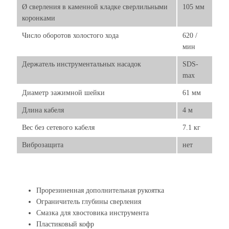
Ø сверления в каменной кладке сверлильными
105 мм
коронками
Число оборотов холостого хода
620 /
мин
Держатель инструментальных насадок
SDS-
max
Диаметр зажимной шейки
61 мм
Длина кабеля
4 м
Вес без сетевого кабеля
7.1 кг
Виброзащита
нет
Прорезиненная дополнительная рукоятка
Ограничитель глубины сверления
Смазка для хвостовика инструмента
Пластиковый кофр