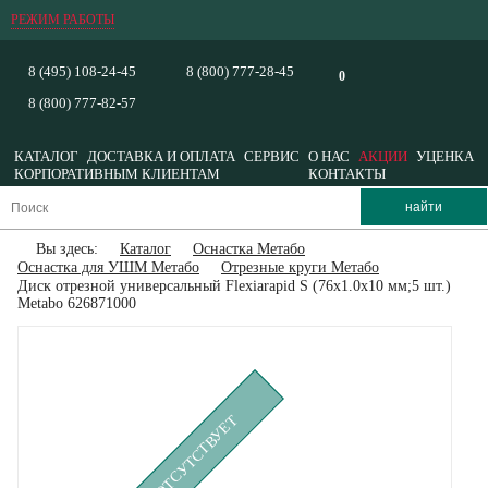
РЕЖИМ РАБОТЫ
8 (495) 108-24-45
8 (800) 777-28-45
0
8 (800) 777-82-57
КАТАЛОГ
ДОСТАВКА И ОПЛАТА
СЕРВИС
О НАС
АКЦИИ
УЦЕНКА
КОРПОРАТИВНЫМ КЛИЕНТАМ
КОНТАКТЫ
Вы здесь:
Каталог
Оснастка Метабо
Оснастка для УШМ Метабо
Отрезные круги Метабо
Диск отрезной универсальный Flexiarapid S (76x1.0х10 мм;5 шт.)
Metabo 626871000
ВРЕМЕННО ОТСУТСТВУЕТ