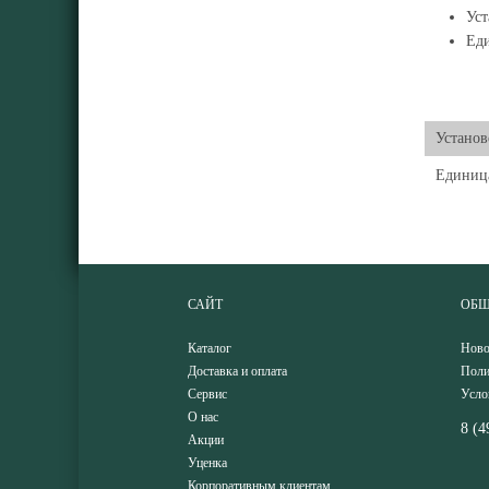
Уст
Еди
Установ
Единиц
САЙТ
ОБЩ
Каталог
Ново
Доставка и оплата
Поли
Сервис
Усло
О нас
8 (4
Акции
Уценка
Корпоративным клиентам