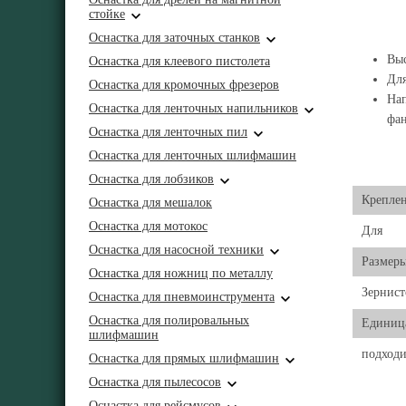
стойке
Оснастка для заточных станков
Выс
Оснастка для клеевого пистолета
Для
Оснастка для кромочных фрезеров
Нап
Оснастка для ленточных напильников
фа
Оснастка для ленточных пил
Оснастка для ленточных шлифмашин
Оснастка для лобзиков
Крепле
Оснастка для мешалок
Оснастка для мотокос
Для
Оснастка для насосной техники
Размер
Оснастка для ножниц по металлу
Зернист
Оснастка для пневмоинструмента
Оснастка для полировальных
Единиц
шлифмашин
подходи
Оснастка для прямых шлифмашин
Оснастка для пылесосов
Оснастка для рейсмусов