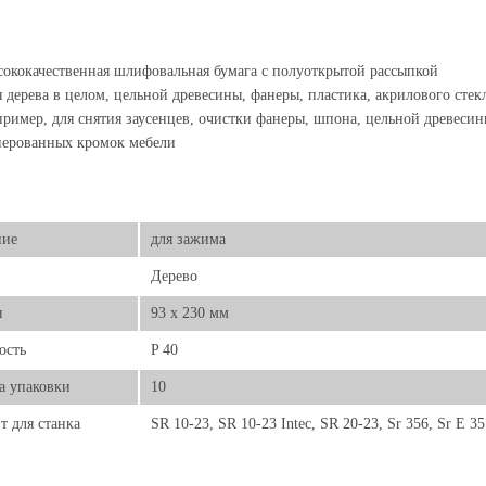
ококачественная шлифовальная бумага с полуоткрытой рассыпкой
 дерева в целом, цельной древесины, фанеры, пластика, акрилового стек
ример, для снятия заусенцев, очистки фанеры, шпона, цельной древесин
нерованных кромок мебели
ние
для зажима
Дерево
ы
93 x 230 мм
ость
P 40
а упаковки
10
т для станка
SR 10-23, SR 10-23 Intec, SR 20-23, Sr 356, Sr E 35