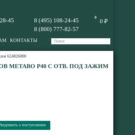
0
-28-45
8 (495) 108-24-45
0 ₽
8 (800) 777-82-57
АМ
КОНТАКТЫ
ажим 624826000
В METABO P40 С ОТВ. ПОД ЗАЖИМ
Уведомить о поступлении