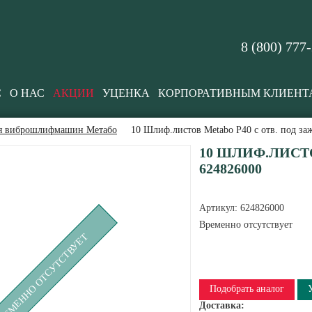
8 (800) 777
С
О НАС
АКЦИИ
УЦЕНКА
КОРПОРАТИВНЫМ КЛИЕНТ
ля виброшлифмашин Метабо
10 Шлиф.листов Metabo P40 с отв. под з
10 ШЛИФ.ЛИСТО
624826000
Артикул:
624826000
Временно отсутствует
РЕМЕННО ОТСУТСТВУЕТ
Подобрать аналог
Доставка: