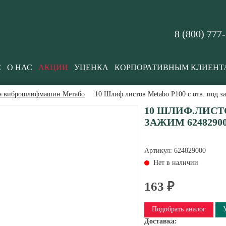
8 (800) 777
С
О НАС
АКЦИИ
УЦЕНКА
КОРПОРАТИВНЫМ КЛИЕНТ
ля виброшлифмашин Метабо
10 Шлиф.листов Metabo P100 с отв. под 
10 ШЛИФ.ЛИСТО
ЗАЖИМ 6248290
Артикул:
624829000
Нет в наличии
163 ₽
Подобрать аналог
Доставка: