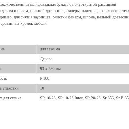
ококачественная шлифовальная бумага с полуоткрытой рассыпкой
 дерева в целом, цельной древесины, фанеры, пластика, акрилового стек
ример, для снятия заусенцев, очистки фанеры, шпона, цельной древесин
нерованных кромок мебели
ние
для зажима
Дерево
ы
93 x 230 мм
ость
P 100
а упаковки
10
т для станка
SR 10-23, SR 10-23 Intec, SR 20-23, Sr 356, Sr E 35