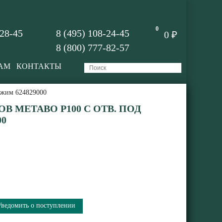
0
-28-45
8 (495) 108-24-45
0 ₽
8 (800) 777-82-57
АМ
КОНТАКТЫ
зажим 624829000
В METABO P100 С ОТВ. ПОД
00
Уведомить о поступлении