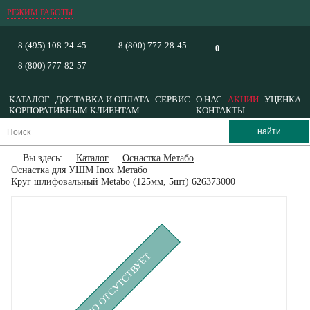
РЕЖИМ РАБОТЫ
8 (495) 108-24-45
8 (800) 777-28-45
0
8 (800) 777-82-57
КАТАЛОГ
ДОСТАВКА И ОПЛАТА
СЕРВИС
О НАС
АКЦИИ
УЦЕНКА
КОРПОРАТИВНЫМ КЛИЕНТАМ
КОНТАКТЫ
Вы здесь:
Каталог
Оснастка Метабо
Оснастка для УШМ Inox Метабо
Круг шлифовальный Metabo (125мм, 5шт) 626373000
ВРЕМЕННО ОТСУТСТВУЕТ