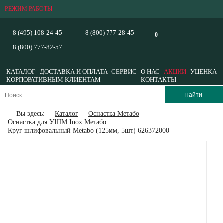
РЕЖИМ РАБОТЫ
8 (495) 108-24-45
8 (800) 777-28-45
0
8 (800) 777-82-57
КАТАЛОГ
ДОСТАВКА И ОПЛАТА
СЕРВИС
О НАС
АКЦИИ
УЦЕНКА
КОРПОРАТИВНЫМ КЛИЕНТАМ
КОНТАКТЫ
Вы здесь:
Каталог
Оснастка Метабо
Оснастка для УШМ Inox Метабо
Круг шлифовальный Metabo (125мм, 5шт) 626372000