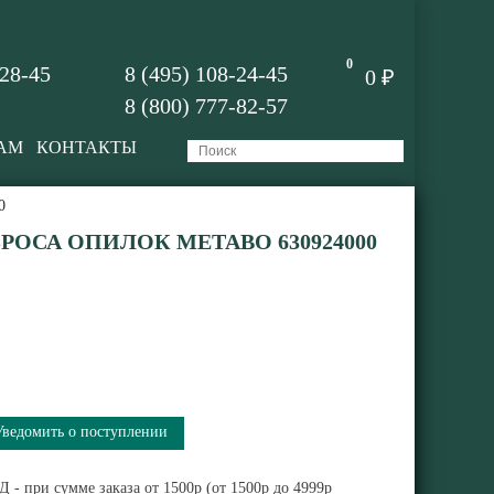
0
-28-45
8 (495) 108-24-45
0 ₽
8 (800) 777-82-57
АМ
КОНТАКТЫ
0
РОСА ОПИЛОК METABO 630924000
Уведомить о поступлении
 - при сумме заказа от 1500р (от 1500р до 4999р