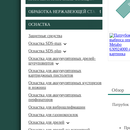
ОБРАБОТКА НЕРЖАВЕЮЩЕЙ СТАЛИ
ОСНАСТКА
Защитные средства
Оснастка SDS-max
Оснастка SDS-plus
Оснастка для аккумуляторных дрелей-
шуруповертов
Оснастка для аккумуляторных
картриджных пистолетов
Оснастка для аккумуляторных кусторезов
и ножниц
Обзор
Оснастка для аккумуляторных
перфораторов
Патрубок 
Оснастка для виброшлифмашин
Оснастка для газонокосилок
Оснастка для дрелей
Пре
Оснастка для дрелей на магнитной