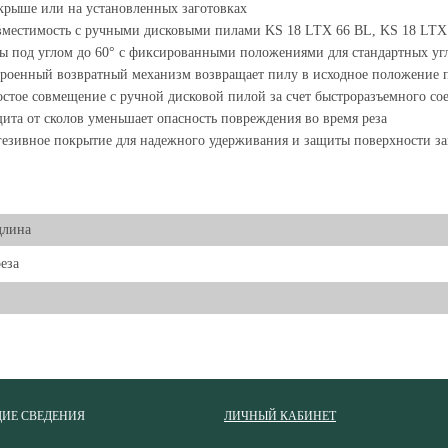
крыше или на установленных заготовках
местимость с ручными дисковыми пилами KS 18 LTX 66 BL, KS 18 LTX 
ы под углом до 60° с фиксированными положениями для стандартных уг
роенный возвратный механизм возвращает пилу в исходное положение п
стое совмещение с ручной дисковой пилой за счет быстроразъемного со
ита от сколов уменьшает опасность повреждения во время реза
езивное покрытие для надежного удерживания и защиты поверхности за
длина
еза
ИЕ СВЕДЕНИЯ
ЛИЧНЫЙ КАБИНЕТ