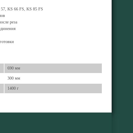
57, KS 66 FS, KS 85 FS
лов
осле реза
единения
готовки
690 мм
300 мм
1400 г