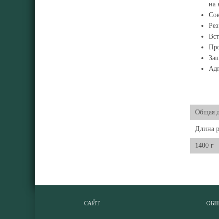
на 
Сов
Рез
Вст
Про
Защ
Адг
Общая 
Длина р
1400 г
САЙТ
ОБЩ