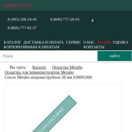
РЕЖИМ РАБОТЫ
8 (495) 108-24-45
8 (800) 777-28-45
0
8 (800) 777-82-57
КАТАЛОГ
ДОСТАВКА И ОПЛАТА
СЕРВИС
О НАС
АКЦИИ
УЦЕНКА
КОРПОРАТИВНЫМ КЛИЕНТАМ
КОНТАКТЫ
Вы здесь:
Каталог
Оснастка Метабо
Оснастка для термопистолетов Метабо
Сопло Metabo широкоструйное 50 мм 630001000
ВРЕМЕННО ОТСУТСТВУЕТ