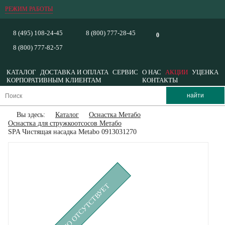
РЕЖИМ РАБОТЫ
8 (495) 108-24-45
8 (800) 777-28-45
0
8 (800) 777-82-57
КАТАЛОГ
ДОСТАВКА И ОПЛАТА
СЕРВИС
О НАС
АКЦИИ
УЦЕНКА
КОРПОРАТИВНЫМ КЛИЕНТАМ
КОНТАКТЫ
Вы здесь:
Каталог
Оснастка Метабо
Оснастка для стружкоотсосов Метабо
SPA Чистящая насадка Metabo 0913031270
ВРЕМЕННО ОТСУТСТВУЕТ