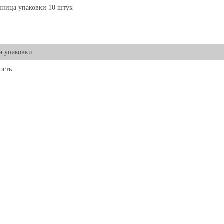
ница упаковки 10 штук
а упаковки
ость