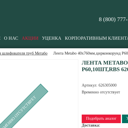
8 (800) 777
С
О НАС
АКЦИИ
УЦЕНКА
КОРПОРАТИВНЫМ КЛИЕНТ
я шлифователя труб Метабо
Лента Metabo 40x760мм,цирконкорунд P60
ЛЕНТА METABO
P60,10ШТ,RBS 62
Артикул:
626305000
Временно отсутствует
РЕМЕННО ОТСУТСТВУЕТ
Подобрать аналог
Доставка: