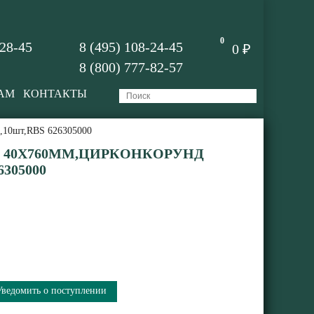
0
-28-45
8 (495) 108-24-45
0 ₽
8 (800) 777-82-57
АМ
КОНТАКТЫ
,10шт,RBS 626305000
 40X760ММ,ЦИРКОНКОРУНД
6305000
Уведомить о поступлении