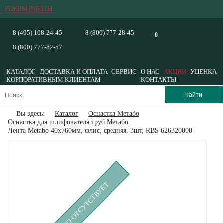
РЕЖИМ РАБОТЫ
8 (495) 108-24-45
8 (800) 777-28-45
0
8 (800) 777-82-57
КАТАЛОГ
ДОСТАВКА И ОПЛАТА
СЕРВИС
О НАС
АКЦИИ
УЦЕНКА
КОРПОРАТИВНЫМ КЛИЕНТАМ
КОНТАКТЫ
Вы здесь:
Каталог
Оснастка Метабо
Оснастка для шлифователя труб Метабо
Лента Metabo 40x760мм, флис, средняя, 3шт, RBS 626320000
ВРЕМЕННО ОТСУТСТВУЕТ