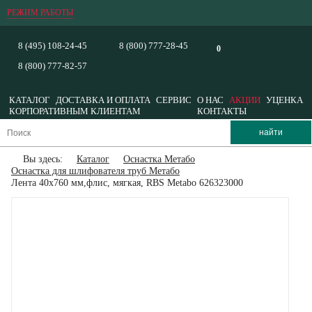
РЕЖИМ РАБОТЫ
8 (495) 108-24-45
8 (800) 777-28-45
0
8 (800) 777-82-57
КАТАЛОГ
ДОСТАВКА И ОПЛАТА
СЕРВИС
О НАС
АКЦИИ
УЦЕНКА
КОРПОРАТИВНЫМ КЛИЕНТАМ
КОНТАКТЫ
Вы здесь:
Каталог
Оснастка Метабо
Оснастка для шлифователя труб Метабо
Лента 40x760 мм,флис, мягкая, RBS Metabo 626323000