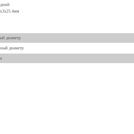
едний
0x3x25.4мм
ый диаметр
чный диаметр
а