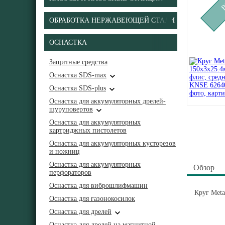
ОБРАБОТКА НЕРЖАВЕЮЩЕЙ СТАЛИ
ОСНАСТКА
Защитные средства
Оснастка SDS-max
Оснастка SDS-plus
Оснастка для аккумуляторных дрелей-
шуруповертов
Оснастка для аккумуляторных
картриджных пистолетов
Оснастка для аккумуляторных кусторезов
и ножниц
Оснастка для аккумуляторных
Обзор
перфораторов
Оснастка для виброшлифмашин
Круг Meta
Оснастка для газонокосилок
Оснастка для дрелей
Оснастка для дрелей на магнитной