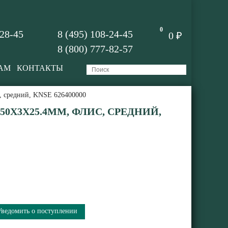
0
-28-45
8 (495) 108-24-45
0 ₽
8 (800) 777-82-57
АМ
КОНТАКТЫ
, средний, KNSE 626400000
50X3X25.4ММ, ФЛИС, СРЕДНИЙ,
Уведомить о поступлении