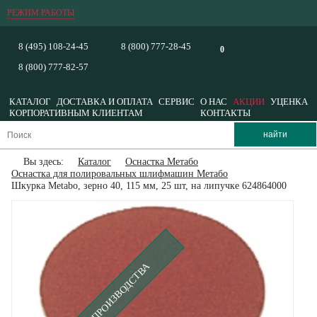
РЕЖИМ РАБОТЫ
8 (495) 108-24-45
8 (800) 777-28-45
0
8 (800) 777-82-57
КАТАЛОГ
ДОСТАВКА И ОПЛАТА
СЕРВИС
О НАС
АКЦИИ
УЦЕНКА
КОРПОРАТИВНЫМ КЛИЕНТАМ
КОНТАКТЫ
Вы здесь:
Каталог
Оснастка Метабо
Оснастка для полировальных шлифмашин Метабо
Шкурка Metabo, зерно 40, 115 мм, 25 шт, на липучке 624864000
СНЯТ С ПРОИЗВОДСТВА