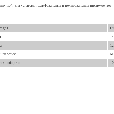
ипучкой; для установки шлифовальных и полировальных инструментов; м
т для
Си
р
14
а
12
няя резьба
М 
исло оборотов
10