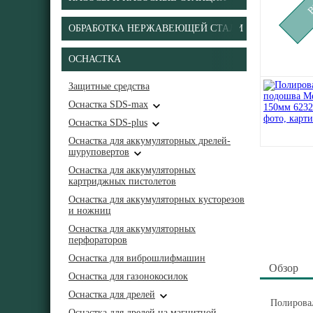
ОБРАБОТКА НЕРЖАВЕЮЩЕЙ СТАЛИ
ОСНАСТКА
Защитные средства
Оснастка SDS-max
Оснастка SDS-plus
Оснастка для аккумуляторных дрелей-
шуруповертов
Оснастка для аккумуляторных
картриджных пистолетов
Оснастка для аккумуляторных кусторезов
и ножниц
Оснастка для аккумуляторных
перфораторов
Оснастка для виброшлифмашин
Обзор
Оснастка для газонокосилок
Оснастка для дрелей
Полирова
Оснастка для дрелей на магнитной