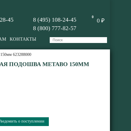
0
-28-45
8 (495) 108-24-45
0 ₽
8 (800) 777-82-57
АМ
КОНТАКТЫ
 150мм 623288000
АЯ ПОДОШВА METABO 150ММ
Уведомить о поступлении