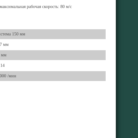
аксимальная рабочая скорость: 80 м/с
стема 150 мм
7 мм
 мм
14
000 /мин