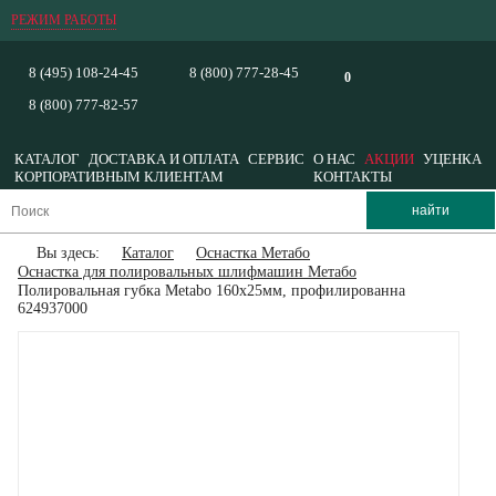
РЕЖИМ РАБОТЫ
8 (495) 108-24-45
8 (800) 777-28-45
0
8 (800) 777-82-57
КАТАЛОГ
ДОСТАВКА И ОПЛАТА
СЕРВИС
О НАС
АКЦИИ
УЦЕНКА
КОРПОРАТИВНЫМ КЛИЕНТАМ
КОНТАКТЫ
Вы здесь:
Каталог
Оснастка Метабо
Оснастка для полировальных шлифмашин Метабо
Полировальная губка Metabo 160х25мм, профилированна
624937000