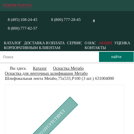
РЕЖИМ РАБОТЫ
8 (495) 108-24-45
8 (800) 777-28-45
0
8 (800) 777-82-57
КАТАЛОГ
ДОСТАВКА И ОПЛАТА
СЕРВИС
О НАС
АКЦИИ
УЦЕНКА
КОРПОРАТИВНЫМ КЛИЕНТАМ
КОНТАКТЫ
Вы здесь:
Каталог
Оснастка Метабо
Оснастка для ленточных шлифмашин Метабо
Шлифовальная лента Metabo,75x533,P100 (3 шт.) 631004000
ВРЕМЕННО ОТСУТСТВУЕТ