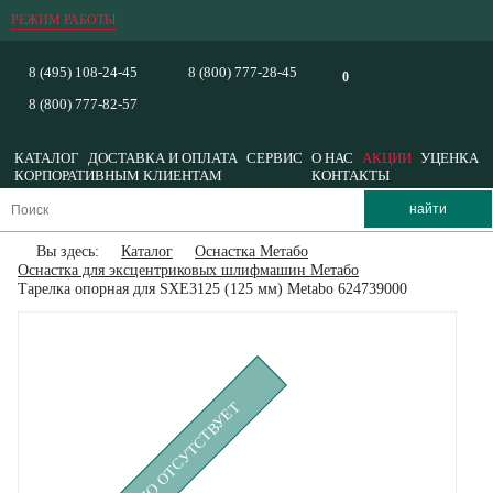
РЕЖИМ РАБОТЫ
8 (495) 108-24-45
8 (800) 777-28-45
0
8 (800) 777-82-57
КАТАЛОГ
ДОСТАВКА И ОПЛАТА
СЕРВИС
О НАС
АКЦИИ
УЦЕНКА
КОРПОРАТИВНЫМ КЛИЕНТАМ
КОНТАКТЫ
Вы здесь:
Каталог
Оснастка Метабо
Оснастка для эксцентриковых шлифмашин Метабо
Тарелка опорная для SXE3125 (125 мм) Metabo 624739000
ВРЕМЕННО ОТСУТСТВУЕТ