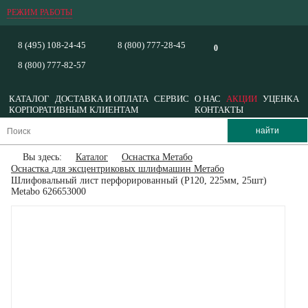
РЕЖИМ РАБОТЫ
8 (495) 108-24-45
8 (800) 777-28-45
0
8 (800) 777-82-57
КАТАЛОГ
ДОСТАВКА И ОПЛАТА
СЕРВИС
О НАС
АКЦИИ
УЦЕНКА
КОРПОРАТИВНЫМ КЛИЕНТАМ
КОНТАКТЫ
Вы здесь:
Каталог
Оснастка Метабо
Оснастка для эксцентриковых шлифмашин Метабо
Шлифовальный лист перфорированный (P120, 225мм, 25шт)
Metabo 626653000