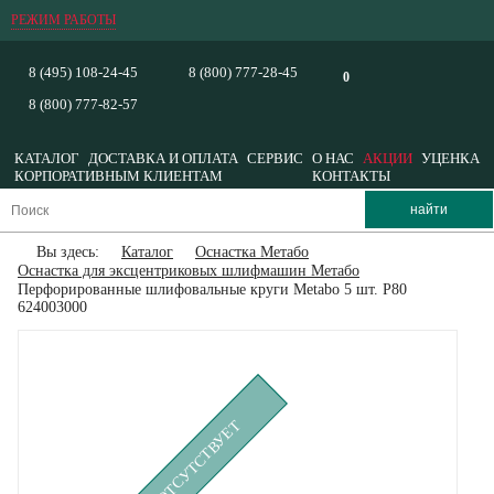
РЕЖИМ РАБОТЫ
8 (495) 108-24-45
8 (800) 777-28-45
0
8 (800) 777-82-57
КАТАЛОГ
ДОСТАВКА И ОПЛАТА
СЕРВИС
О НАС
АКЦИИ
УЦЕНКА
КОРПОРАТИВНЫМ КЛИЕНТАМ
КОНТАКТЫ
Вы здесь:
Каталог
Оснастка Метабо
Оснастка для эксцентриковых шлифмашин Метабо
Перфорированные шлифовальные круги Metabo 5 шт. Р80
624003000
ВРЕМЕННО ОТСУТСТВУЕТ