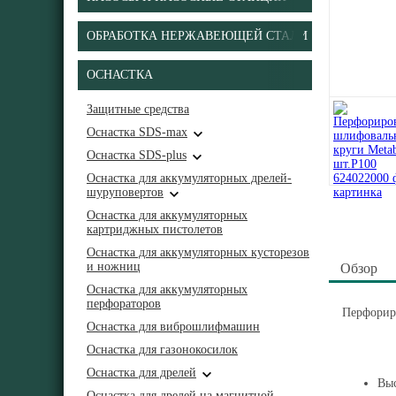
ОБРАБОТКА НЕРЖАВЕЮЩЕЙ СТАЛИ
ОСНАСТКА
Защитные средства
Оснастка SDS-max
Оснастка SDS-plus
Оснастка для аккумуляторных дрелей-
шуруповертов
Оснастка для аккумуляторных
картриджных пистолетов
Оснастка для аккумуляторных кусторезов
и ножниц
Обзор
Оснастка для аккумуляторных
перфораторов
Перфорир
Оснастка для виброшлифмашин
Оснастка для газонокосилок
Оснастка для дрелей
Выс
Оснастка для дрелей на магнитной