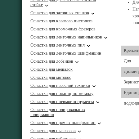
Для
стойке
Нап
Оснастка для заточных станков
кро
Оснастка для клеевого пистолета
шл
Оснастка для кромочных фрезеров
Оснастка для ленточных напильников
Оснастка для ленточных пил
Крепле
Оснастка для ленточных шлифмашин
Для
Оснастка для лобзиков
Оснастка для мешалок
Диамет
Оснастка для мотокос
Зернист
Оснастка для насосной техники
Единиц
Оснастка для ножниц по металлу
Оснастка для пневмоинструмента
подходи
Оснастка для полировальных
шлифмашин
Оснастка для прямых шлифмашин
Оснастка для пылесосов
Оснастка для рейсмусов