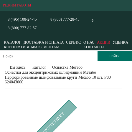
РЕЖИМ РАБОТЫ
8 (495) 108-24-45
8 (800) 777-28-45
0
8 (800) 777-82-57
КАТАЛОГ
ДОСТАВКА И ОПЛАТА
СЕРВИС
О НАС
АКЦИИ
УЦЕНКА
КОРПОРАТИВНЫМ КЛИЕНТАМ
КОНТАКТЫ
Вы здесь:
Каталог
Оснастка Метабо
Оснастка для эксцентриковых шлифмашин Метабо
Перфорированные шлифовальные круги Metabo 10 шт. Р80
624043000
ВРЕМЕННО ОТСУТСТВУЕТ