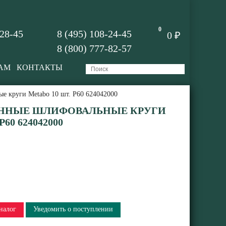
0
-28-45
8 (495) 108-24-45
0 ₽
8 (800) 777-82-57
АМ
КОНТАКТЫ
 круги Metabo 10 шт. Р60 624042000
ННЫЕ ШЛИФОВАЛЬНЫЕ КРУГИ
60 624042000
налог
Уведомить о поступлении