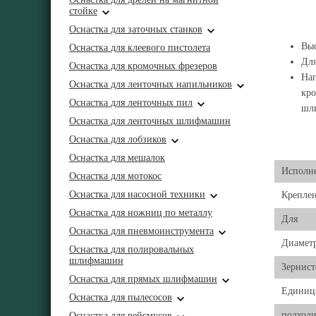
стойке
Оснастка для заточных станков
Выс
Оснастка для клеевого пистолета
Для
Оснастка для кромочных фрезеров
Нап
Оснастка для ленточных напильников
кро
Оснастка для ленточных пил
шл
Оснастка для ленточных шлифмашин
Оснастка для лобзиков
Оснастка для мешалок
Исполн
Оснастка для мотокос
Оснастка для насосной техники
Крепле
Оснастка для ножниц по металлу
Для
Оснастка для пневмоинструмента
Диамет
Оснастка для полировальных
шлифмашин
Зернист
Оснастка для прямых шлифмашин
Единиц
Оснастка для пылесосов
подходи
Оснастка для рейсмусов