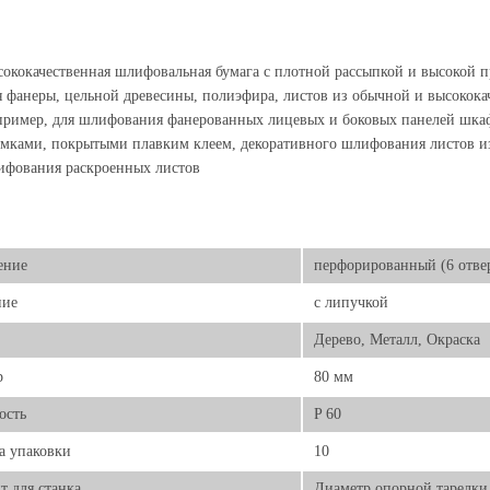
ококачественная шлифовальная бумага с плотной рассыпкой и высокой 
 фанеры, цельной древесины, полиэфира, листов из обычной и высококач
ример, для шлифования фанерованных лицевых и боковых панелей шка
мками, покрытыми плавким клеем, декоративного шлифования листов из
ифования раскроенных листов
ение
перфорированный (6 отве
ние
с липучкой
Дерево, Металл, Окраска
р
80 мм
ость
P 60
а упаковки
10
т для станка
Диаметр опорной тарелки