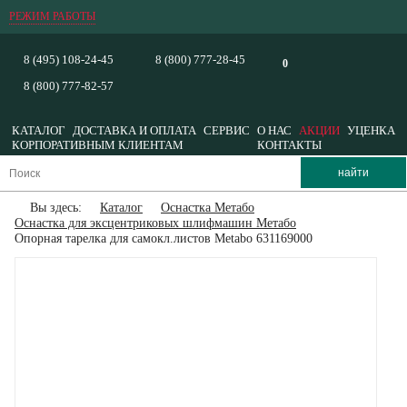
РЕЖИМ РАБОТЫ
8 (495) 108-24-45
8 (800) 777-28-45
0
8 (800) 777-82-57
КАТАЛОГ
ДОСТАВКА И ОПЛАТА
СЕРВИС
О НАС
АКЦИИ
УЦЕНКА
КОРПОРАТИВНЫМ КЛИЕНТАМ
КОНТАКТЫ
Вы здесь:
Каталог
Оснастка Метабо
Оснастка для эксцентриковых шлифмашин Метабо
Опорная тарелка для самокл.листов Metabo 631169000