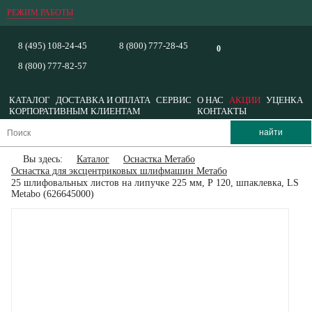
РЕЖИМ РАБОТЫ
8 (495) 108-24-45
8 (800) 777-28-45
0
8 (800) 777-82-57
КАТАЛОГ
ДОСТАВКА И ОПЛАТА
СЕРВИС
О НАС
АКЦИИ
УЦЕНКА
КОРПОРАТИВНЫМ КЛИЕНТАМ
КОНТАКТЫ
Вы здесь:
Каталог
Оснастка Метабо
Оснастка для эксцентриковых шлифмашин Метабо
25 шлифовальных листов на липучке 225 мм, Р 120, шпаклевка, LS
Metabo (626645000)