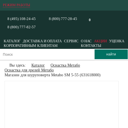
РЕЖИМ РАБОТЫ
8 (495) 108-24-45
8 (800) 777-28-45
0
8 (800) 777-82-57
КАТАЛОГ
ДОСТАВКА И ОПЛАТА
СЕРВИС
О НАС
АКЦИИ
УЦЕНКА
КОРПОРАТИВНЫМ КЛИЕНТАМ
КОНТАКТЫ
Вы здесь:
Каталог
Оснастка Метабо
Оснастка для дрелей Метабо
Магазин для шуруповерта Metabo SM 5-55 (631618000)