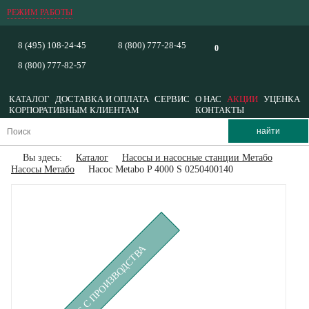
РЕЖИМ РАБОТЫ
8 (495) 108-24-45
8 (800) 777-28-45
0
8 (800) 777-82-57
КАТАЛОГ
ДОСТАВКА И ОПЛАТА
СЕРВИС
О НАС
АКЦИИ
УЦЕНКА
КОРПОРАТИВНЫМ КЛИЕНТАМ
КОНТАКТЫ
Вы здесь:
Каталог
Насосы и насосные станции Метабо
Насосы Метабо
Насос Metabo P 4000 S 0250400140
СНЯТ С ПРОИЗВОДСТВА